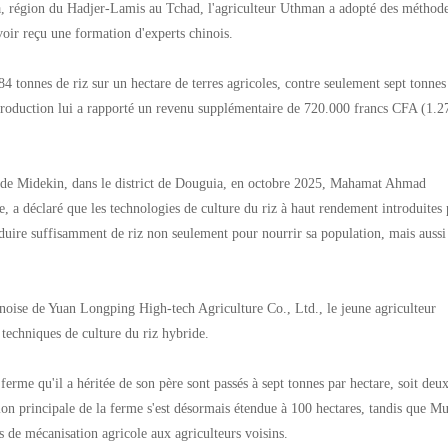
ia, région du Hadjer-Lamis au Tchad, l'agriculteur Uthman a adopté des méthod
voir reçu une formation d'experts chinois.
84 tonnes de riz sur un hectare de terres agricoles, contre seulement sept tonnes
production lui a rapporté un revenu supplémentaire de 720.000 francs CFA (1.2
ge de Midekin, dans le district de Douguia, en octobre 2025, Mahamat Ahmad
e, a déclaré que les technologies de culture du riz à haut rendement introduites 
duire suffisamment de riz non seulement pour nourrir sa population, mais aussi
hinoise de Yuan Longping High-tech Agriculture Co., Ltd., le jeune agriculteur
echniques de culture du riz hybride.
ferme qu'il a héritée de son père sont passés à sept tonnes par hectare, soit deux
tion principale de la ferme s'est désormais étendue à 100 hectares, tandis que M
s de mécanisation agricole aux agriculteurs voisins.