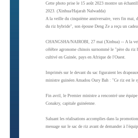
Cette photo prise le 15 août 2023 montre un échantill
2023. (Xinhua/Hajarah Nalwadda)
A la veille du cinquième anniversaire, vers fin mai,
du riz hybride", son épouse Deng Ze a reçu un cadeau 
CHANGSHA/NAIROBI, 27 mai (Xinhua) -- A la veille 
célèbre agronome chinois surnommé le "père du riz h
cultivé en Guinée, pays en Afrique de l'Ouest.
Imprimés sur le devant du sac figuraient les drapea
ministre guinéen Amadou Oury Bah : "Ce riz est le sy
Fin avril, le Premier ministre a rencontré une équip
Conakry, capitale guinéenne.
Saluant les réalisations accomplies dans la promotion
message sur le sac de riz avant de demander à l'équi