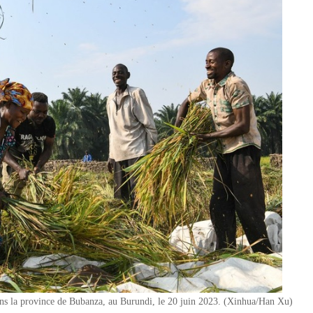
dans la province de Bubanza, au Burundi, le 20 juin 2023. (Xinhua/Han Xu)