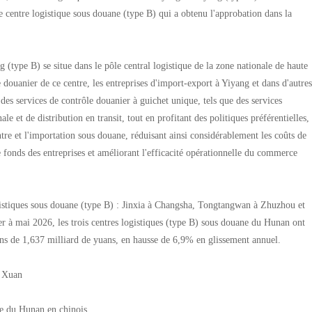
e centre logistique sous douane (type B) qui a obtenu l'approbation dans la
(type B) se situe dans le pôle central logistique de la zone nationale de haute
 douanier de ce centre, les entreprises d'import-export à Yiyang et dans d'autres
des services de contrôle douanier à guichet unique, tels que des services
le et de distribution en transit, tout en profitant des politiques préférentielles,
re et l'importation sous douane, réduisant ainsi considérablement les coûts de
e fonds des entreprises et améliorant l'efficacité opérationnelle du commerce
gistiques sous douane (type B) : Jinxia à Changsha, Tongtangwan à Zhuzhou et
er à mai 2026, les trois centres logistiques (type B) sous douane du Hunan ont
ions de 1,637 milliard de yuans, en hausse de 6,9% en glissement annuel.
 Xuan
ce du Hunan en chinois