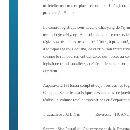
officiellement mis en place récemment. Il s'agit du 4
province du Hunan.
Le Centre logistique sous douane Chaoyang de Yiyang 
technologie à Yiyang. À la suite de la mise en service
régions avoisinantes peuvent bénéficier, à proximité, 
d'entreposage sous douane, de distribution internationa
comme le remboursement des taxes dès l'accès au cent
logistique transfrontalière, accélérant le roulement d
extérieur.
Auparavant, le Hunan comptait déjà trois centres lo
Changde. Selon les statistiques des douanes, de janvi
réalisé un volume total d'importations et d'exportat
Traductrice : XIE Nan Réviseuse : HUANG
Source : Site Portail du Gouvernement de la Provin