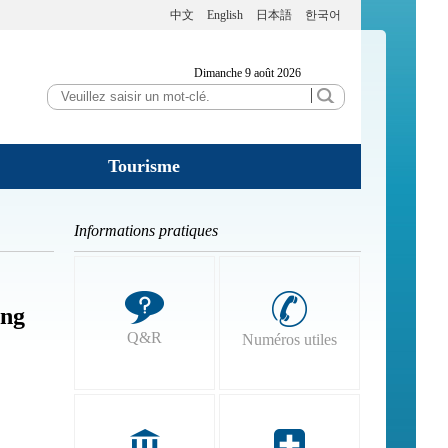
中文
English
日本語
한국어
Dimanche 9 août 2026
Tourisme
Informations pratiques
ang
Q&R
Numéros utiles