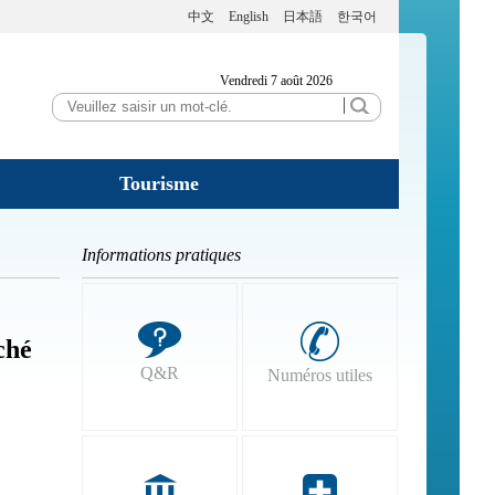
中文
English
日本語
한국어
Vendredi 7 août 2026
Tourisme
Informations pratiques
ché
Q&R
Numéros utiles