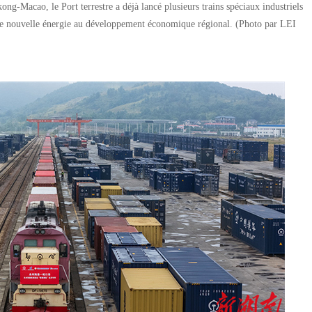
-Macao, le Port terrestre a déjà lancé plusieurs trains spéciaux industriels
ne nouvelle énergie au développement économique régional. (Photo par LEI