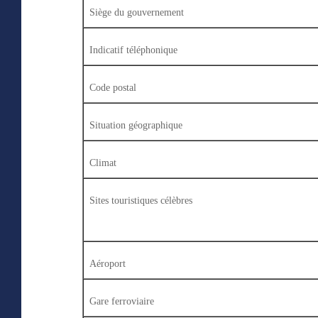
Si
è
ge du gouvernement
Indicatif t
é
l
é
phonique
Code postal
Situation g
é
ographique
Climat
Sites touristiques c
é
l
è
bres
A
é
roport
Gare ferroviaire