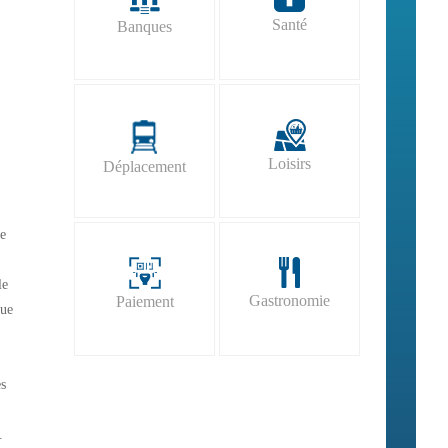
Santé
Banques
Loisirs
Déplacement
de
le
Gastronomie
Paiement
que
es
.