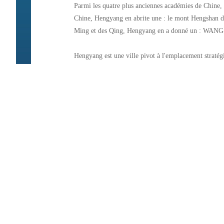
Parmi les quatre plus anciennes académies de Chine,
Chine, Hengyang en abrite une : le mont Hengshan d
Ming et des Qing, Hengyang en a donné un : WANG Ch
Hengyang est une ville pivot à l'emplacement stratég
tout temps, elle fut un lieu de rassemblement des marc
nationale de transport intégré et une ville hub nation
l'Aéroport de Nanyue, une voie fluviale d'or de 2 000 
lignes ferroviaires à grande vitesse. Le trafic passag
passagers expédiés depuis la Gare Est de Hengyang se
tridimensionnel de la ville s'accélère.
Hengyang est une ville héroïque qui a vu naître des 
et moderne a vu émerger LUO Ronghuan, l'un des di
révolution chinoise, et TANG Qunying, première fem
Lors de la "Bataille de défense de Hengyang" en 1944
faisant preuve de la fierté et de la dignité de la nati
C'est pourquoi Hengyang est devenue la seule "Ville 