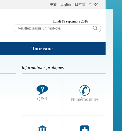
中文
English
日本語
한국어
Vendredi 7 août 2026
Tourisme
Informations pratiques
Q&R
Numéros utiles