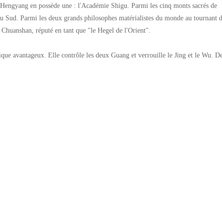
 Hengyang en possède une : l'Académie Shigu. Parmi les cinq monts sacrés de
u Sud. Parmi les deux grands philosophes matérialistes du monde au tournant 
uanshan, réputé en tant que "le Hegel de l'Orient".
ique avantageux. Elle contrôle les deux Guang et verrouille le Jing et le Wu. D
hands et un lieu stratégique disputé par les belligérants. C'est une ville hub
ale logistique de type port terrestre. Elle possède un aéroport national secondair
tonnes sur la rivière Xiangjiang, 8 autoroutes, 2 lignes ferroviaires classiques 
ers de l'aéroport de Nanyue se classe au troisième rang provincial, et le nombre 
 classe au deuxième rang provincial. La mise en place du réseau de transport
personnalités talentueuses de génération en génération. Son histoire contempora
x maréchaux de la République populaire de Chine, XIA Minghan, pionnier de 
me membre de l'Alliance révolutionnaire chinoise et "âme de sa génération".
, 17 000 défenseurs ont résisté à 110 000 envahisseurs japonais pendant 47 jou
on chinoise, et cette bataille a été saluée comme la "Bataille de Moscou" de l'Orie
commémorative de la guerre de résistance contre l'agression japonaise" du pays