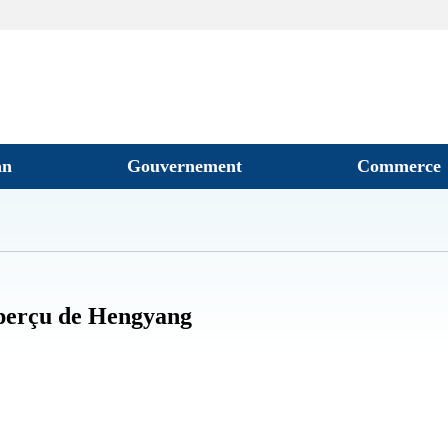
an
Gouvernement
Commerce
erçu de Hengyang