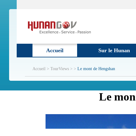
Accueil
Sur le Hunan
Accueil >
TourViews > >
Le mont de Hengshan
Le mon